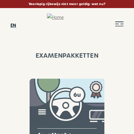
Skip
Voorlopig rijbewijs niet meer geldig: wat nu?
to
main
content
EN
EXAMENPAKKETTEN