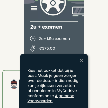
2u + examen
2u
+ 1,5u examen
€375,00
Heb je veel vertrouwen maar
past het je beter om met de
rijschool op examen te gaan?
Kies het pakket dat bij je
Kies dan deze formule! Vlak
voor je rijexamen warmen we je
past. Maak je geen zorgen
nog wat op in het
over de data – indien nodig
Otto:
examengebied, en dan is het
kun je rijlessen verzetten
zover!
Hallo! Mijn naam is 
of annuleren in MyCodrive
Otto en ik ben je 
conform onze
Algemene
AI-assistent. Ik 
boek nu
Voorwaarden
.
help je graag met 
al je vragen over 