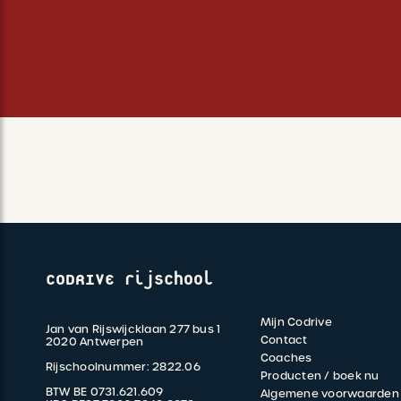
CODRIVE rijschool
Mijn Codrive
Jan van Rijswijcklaan 277 bus 1
FOOTER
Contact
2020 Antwerpen
Coaches
Rijschoolnummer: 2822.06
MENU
Producten / boek nu
BTW BE 0731.621.609
Algemene voorwaarden