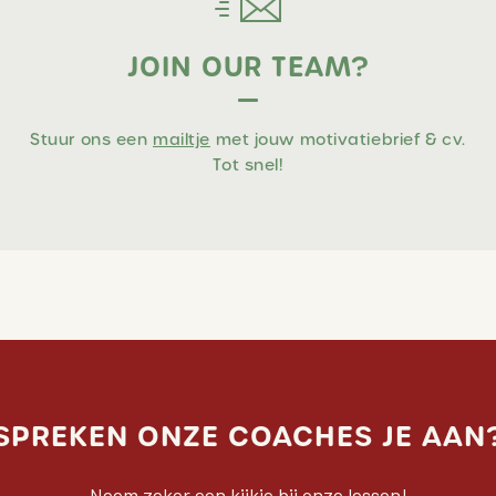
JOIN OUR TEAM?
Stuur ons een
mailtje
met jouw motivatiebrief & cv.
Tot snel!
SPREKEN ONZE COACHES JE AAN
Neem zeker een kijkje bij onze lessen!