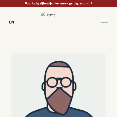
Skip
Voorlopig rijbewijs niet meer geldig: wat nu?
to
main
content
EN