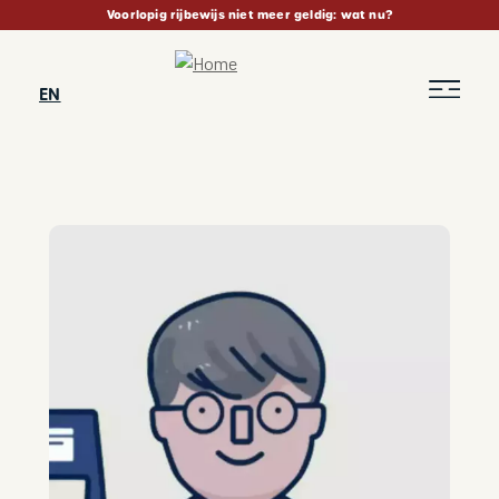
Skip
Voorlopig rijbewijs niet meer geldig: wat nu?
to
main
content
EN