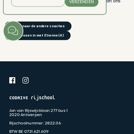
je continue toewijding en de sprankeling die je aan ons
VERZENDEN
team toevoegt.
terug naar de andere coaches
plan lessen in met Etienne (A)
CODRIVE rijschool
Jan van Rijswijcklaan 277 bus 1
2020 Antwerpen
Rijschoolnummer: 2822.06
BTW BE 0731.621.609