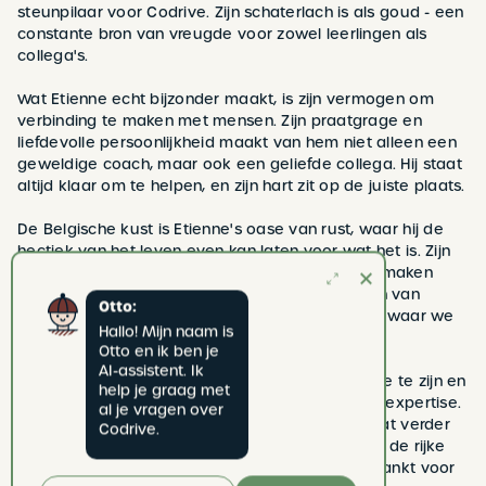
steunpilaar voor Codrive. Zijn schaterlach is als goud - een
constante bron van vreugde voor zowel leerlingen als
collega's.
Wat Etienne echt bijzonder maakt, is zijn vermogen om
verbinding te maken met mensen. Zijn praatgrage en
liefdevolle persoonlijkheid maakt van hem niet alleen een
geweldige coach, maar ook een geliefde collega. Hij staat
altijd klaar om te helpen, en zijn hart zit op de juiste plaats.
De Belgische kust is Etienne's oase van rust, waar hij de
hectiek van het leven even kan laten voor wat het is. Zijn
vermogen om tot rust te komen en zijn warmte maken
hem ook bijzonder geschikt voor het begeleiden van
Otto:
kandidaten met leerstoornissen, een specialiteit waar we
Hallo! Mijn naam is 
bij Codrive trots op zijn.
Otto en ik ben je 
AI-assistent. Ik 
Wij danken Etienne voor zijn keuze om bij Codrive te zijn en
help je graag met 
voor het delen van zijn onschatbare ervaring en expertise.
al je vragen over 
Zijn bijdrage aan ons team en de rijopleiding gaat verder
Codrive.
dan alleen het lesgeven; het is een bijdrage aan de rijke
cultuur en het succes van Codrive. Etienne, bedankt voor