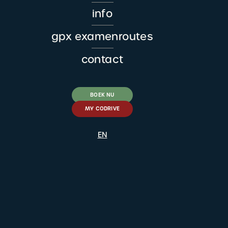
info
gpx examenroutes
contact
BOEK NU
MY CODRIVE
EN