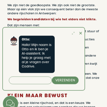
We zijn niet de goedkoopste. We zijn ook niet de grootste.
Maar op één vlak zijn we consequent beter dan de meeste
andere rijscholen in Antwerpen:
We begeleiden kandidaten bij wie het elders niet klikte.
Dat zijn mensen met:
Rijangst of faalangst
— wie blokkeert achter het stuur of
bij examens
Otto:
Dyslexie
— wie anders verwerkt en andere instructies
nodig heeft
Hallo! Mijn naam is 
Autisme
— waarbij voorspelbaarheid, structuur en
Otto en ik ben je 
rustige communicatie essentieel zijn
AI-assistent. Ik 
ADHD
— waarbij tempo en focus vraagt om een andere
help je graag met 
aanpak
al je vragen over 
Meerdere mislukte examens
— en het vertrouwen kwijt
Codrive.
zijn
We claimen niet dat we dit beter kunnen dan iedereen. We
zeggen wel dat het onze dagelijkse praktijk is — en dat onze
VERZENDEN
reviews dat bevestigen.
KLEIN MAAR BEWUST
Codrive is een kleine rijschool, en dat is een keuze. We
werken met een select team van coaches die we kennen