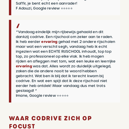
Saffir, je bent echt een aanrader!
F Adouzi, Google review ⭐⭐⭐⭐⭐
"
Vandaag eindelijk mijn rijbewijs gehaald en dit
dankzij codrive. Een rijschool om zeker aan te raden.
Ik heb eerder
ervaring
gehad met 2 andere rijscholen
maar wat een verschil segh, vandaag heb ik echt
ingezien wat een ECHTE RIJSCHOOL inhoudt, top top
top, zo professioneel op elke vlak. Ik heb mogen
rijden en afleggen met tom, wat een leuke en leerrijke
ervaring
was dat. Alles wordt zo duidelijk uitgelegd,
zaken die de andere nooit te woord hebben
gebracht. Wat ben ik blij dat ik terecht kwam bij
codrive. En wat een spijt dat ik deze rijschool niet
eerder heb ontdek! Maar vandaag dus met trots
geslaagd!
"
Imane, Google review ⭐⭐⭐⭐⭐
WAAR CODRIVE ZICH OP
FOCUST