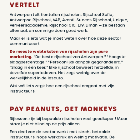
VERTELT
Antwerpen telt tientallen rijscholen. Rijschool Sofia,
Antwerpse Rijschool, VAB, Avanti, Succes Rijschool, Unique,
Verkeersacademie, Rijschool 010, E19, Liman — ze bestaan
allemaal, en sommige doen goed werk.
Maar er is iets wat je moet weten over hoe deze sector
communiceert.
De meeste webteksten van rijscholen zijn pure
marketing.
"De beste rijschool van Antwerpen." "Hoogste
slaagpercentage." "Persoonlijke aanpak gegarandeerd."
"Slaag in één keer." Elke rijschool beweert hetzelfde, in
dezelfde superlatieven. Het zegt weinig over de
werkelijkheid in de lesauto.
Wat wél iets zegt: hoe een rijschool omgaat met zijn
instructeurs.
PAY PEANUTS, GET MONKEYS
Rijlessen zijn bij bepaalde rijscholen veel goedkoper ! Maar
staar je niet blind op de prijs alleen.
Een deel van de sector werkt met slecht betaalde
instructeurs, hoge werkdruk en weinig motivatie. De