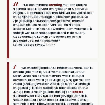
"
Na een mindere
ervaring
met een andere
rijschool, koos ik ervoor om rijlessen bij Codrive te
volgen. De communicatie met Dirk verliep vlekkeloos
en de rijinstructeurs leggen alles zeer goed uit. Ze
zijn geduldig en kunnen zeer goed met mensen
omgaan die last hebben van faal- en rijangst.
Bedankt Saffir en het hele Codrive team waarmee ik
redelijk wat uren heb gespendeerd in de auto :).
Mede dankzij jullie hulp en begeleiding ben ik
geslaagd voor mijn rijexamen! "
Soline, Google review ⭐⭐⭐⭐⭐
"
Na enkele rijscholen te hebben bezocht, ben ik
terechtgekomen bij Codrive met als instructeur
Saffir. Vanaf het eerste moment was ik al super
tevreden; alles werd goed uitgelegd, hij gaf me een
volledig zeker gevoel en was altijd super vriendelijk
en geduldig. Ik keek steeds uit naar de lessen. In 2
uur tijd had ik meer geleerd dan bij een
andere
rijschool waar ik 20 uur les had gevolgd. Zo heb ik
nadien ook extra uren geboekt bij codrive. Dankzij
hem heb ik mijn rijbewijs behaald. Nogmaals bedankt