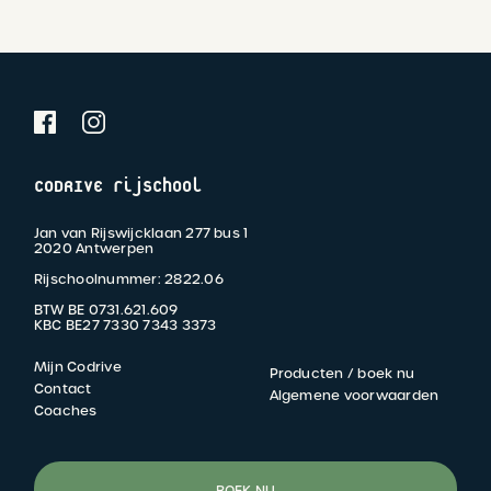
CODRIVE rijschool
Jan van Rijswijcklaan 277 bus 1
2020 Antwerpen
Rijschoolnummer: 2822.06
BTW BE 0731.621.609
KBC BE27 7330 7343 3373
Mijn Codrive
Producten / boek nu
FOOTER
Contact
Algemene voorwaarden
Coaches
MENU
BOEK NU