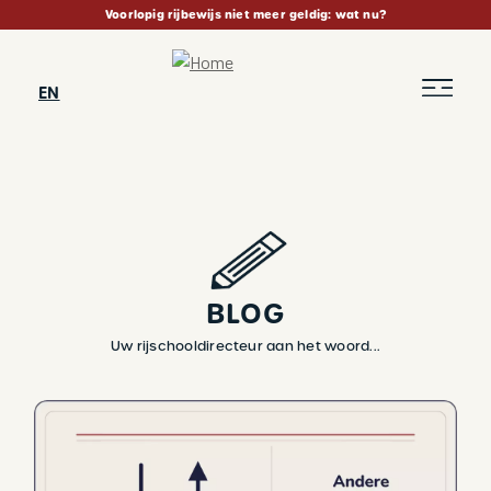
Skip
Voorlopig rijbewijs niet meer geldig: wat nu?
to
main
content
EN
BLOG
Uw rijschooldirecteur aan het woord...