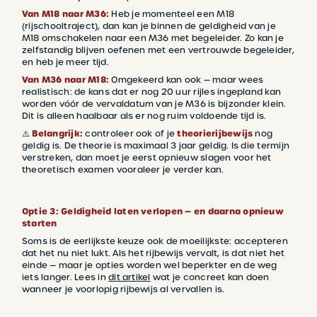
Van M18 naar M36:
Heb je momenteel een M18
(rijschooltraject), dan kan je binnen de geldigheid van je
M18 omschakelen naar een M36 met begeleider. Zo kan je
zelfstandig blijven oefenen met een vertrouwde begeleider,
en heb je meer tijd.
Van M36 naar M18:
Omgekeerd kan ook — maar wees
realistisch: de kans dat er nog 20 uur rijles ingepland kan
worden vóór de vervaldatum van je M36 is bijzonder klein.
Dit is alleen haalbaar als er nog ruim voldoende tijd is.
⚠️
Belangrijk:
controleer ook of je
theorierijbewijs
nog
geldig is. De theorie is maximaal 3 jaar geldig. Is die termijn
verstreken, dan moet je eerst opnieuw slagen voor het
theoretisch examen vooraleer je verder kan.
Optie 3: Geldigheid laten verlopen — en daarna opnieuw
starten
Soms is de eerlijkste keuze ook de moeilijkste: accepteren
dat het nu niet lukt. Als het rijbewijs vervalt, is dat niet het
einde — maar je opties worden wel beperkter en de weg
iets langer. Lees in
dit artikel
wat je concreet kan doen
wanneer je voorlopig rijbewijs al vervallen is.