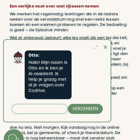
Een eerlijke noot over snel rijlessen nemen
We merken het regelmatig: leerlingen die in de laatste
weken voor de vervaldatum nog snel een reeks lessen
boeken én een examen proberen te regelen. De bedoeling
is goed — de tijdsdruk minder.
Wat er onbewust gebeurt: elke les voelt als een les die telt,
het examen hangt als een zwaard boven het hoofd, en
ontspannen rijden wordt bijna onmogelijk. Die druk voel je
niet alleen zelf — ook je coach voelt dat het anders ligt dan
Otto:
normaal. En rijden leer je nu eenmaal het best wanneer
Hallo! Mijn naam is 
hoofd en lichaam de ruimte krijgen om fouten te maken, bij
Otto en ik ben je 
te sturen en te groeien.
AI-assistent. Ik 
Dat wil niet zeggen dat het nooit lukt. Maar het is goed om
help je graag met 
eerlijk te zijn: wie onder druk rijlessen volgt, heeft
al je vragen over 
statistisch minder kans op slagen — en meer kans op een
Codrive.
teleurstellend examen dat het zelfvertrouwen verder
ondermijnt.
VERZENDEN
Ons advies:
doe nu iets. Niet morgen. Kijk vandaag nog in de online
agenda, bel je gemeente, of check je theoriedatum. De
situatie is nog beheersbaar — maar dat venster sluit.