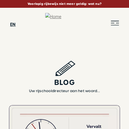
Skip
Voorlopig rijbewijs niet meer geldig: wat nu?
to
main
content
EN
BLOG
Uw rijschooldirecteur aan het woord...