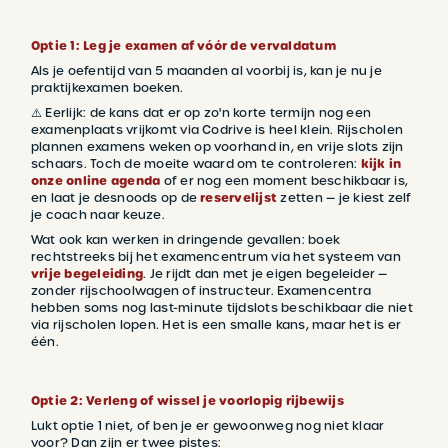
Optie 1: Leg je examen af vóór de vervaldatum
Als je oefentijd van 5 maanden al voorbij is, kan je nu je
praktijkexamen boeken.
⚠️ Eerlijk: de kans dat er op zo'n korte termijn nog een
examenplaats vrijkomt via Codrive is heel klein. Rijscholen
plannen examens weken op voorhand in, en vrije slots zijn
schaars. Toch de moeite waard om te controleren:
kijk in
onze online agenda
of er nog een moment beschikbaar is,
en laat je desnoods op de
reservelijst
zetten — je kiest zelf
je coach naar keuze.
Wat ook kan werken in dringende gevallen: boek
rechtstreeks bij het examencentrum via het systeem van
vrije begeleiding
. Je rijdt dan met je eigen begeleider —
zonder rijschoolwagen of instructeur. Examencentra
hebben soms nog last-minute tijdslots beschikbaar die niet
via rijscholen lopen. Het is een smalle kans, maar het is er
één.
Optie 2: Verleng of wissel je voorlopig rijbewijs
Lukt optie 1 niet, of ben je er gewoonweg nog niet klaar
voor? Dan zijn er twee pistes: