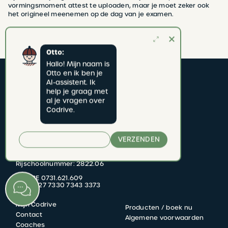
vormingsmoment attest te uploaden, maar je moet zeker ook
het origineel meenemen op de dag van je examen.
Otto:
Hallo! Mijn naam is 
Otto en ik ben je 
AI-assistent. Ik 
help je graag met 
al je vragen over 
Codrive.
CODRIVE rijschool
VERZENDEN
Jan van Rijswijcklaan 277 bus 1
2020 Antwerpen
Rijschoolnummer: 2822.06
BTW BE 0731.621.609
KBC BE27 7330 7343 3373
Mijn Codrive
Producten / boek nu
FOOTER
Contact
Algemene voorwaarden
Coaches