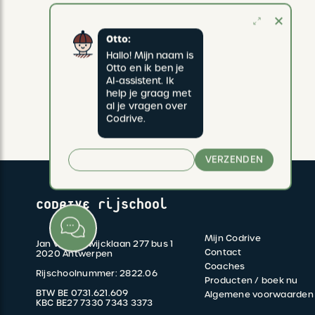
Otto:
Hallo! Mijn naam is 
Otto en ik ben je 
AI-assistent. Ik 
help je graag met 
al je vragen over 
Codrive.
VERZENDEN
CODRIVE rijschool
Mijn Codrive
Jan van Rijswijcklaan 277 bus 1
FOOTER
Contact
2020 Antwerpen
Coaches
Rijschoolnummer: 2822.06
MENU
Producten / boek nu
BTW BE 0731.621.609
Algemene voorwaarden
KBC BE27 7330 7343 3373