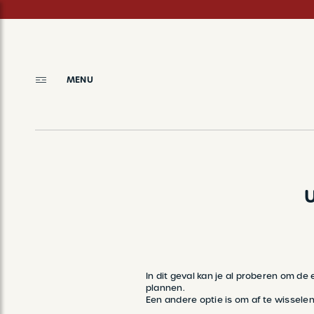
Skip
to
main
content
MENU
BREADCRUMB
In dit geval kan je al proberen om de
plannen.
Een andere optie is om af te wisselen