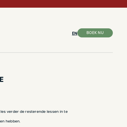
BOEK NU
EN
E
E
 les verder de resterende lessen in te
elen hebben.