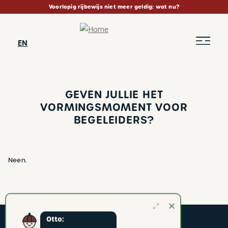
Skip
Voorlopig rijbewijs niet meer geldig: wat nu?
to
main
content
EN
GEVEN JULLIE HET
VORMINGSMOMENT VOOR
BEGELEIDERS?
BREADCRUMB
Neen.
Otto: