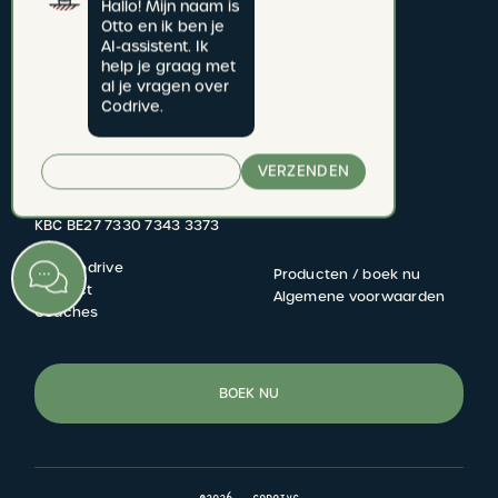
Hallo! Mijn naam is 
Otto en ik ben je 
AI-assistent. Ik 
help je graag met 
CODRIVE rijschool
al je vragen over 
Codrive.
Jan van Rijswijcklaan 277 bus 1
2020 Antwerpen
VERZENDEN
Rijschoolnummer: 2822.06
BTW BE 0731.621.609
KBC BE27 7330 7343 3373
Mijn Codrive
Producten / boek nu
FOOTER
Contact
Algemene voorwaarden
Coaches
MENU
BOEK NU