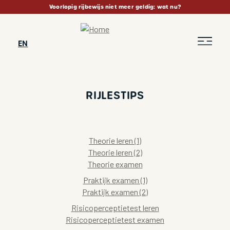
Skip
Voorlopig rijbewijs niet meer geldig: wat nu?
to
main
content
EN
RIJLESTIPS
BREADCRUMB
Theorie leren (1)
Theorie leren (2)
Theorie examen
Praktijk examen (1)
Praktijk examen (2)
Risicoperceptietest leren
Risicoperceptietest examen