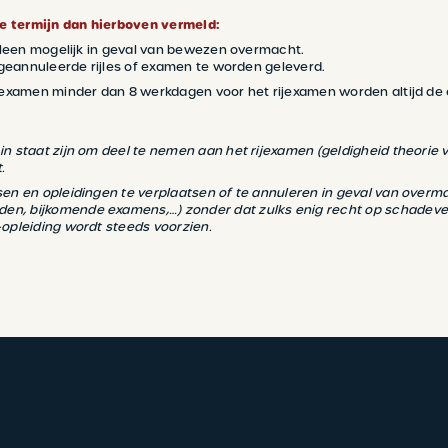
re termijn dan hierboven vermeld:
 alleen mogelijk in geval van bewezen overmacht.
de geannuleerde rijles of examen te worden geleverd.
rijexamen minder dan 8 werkdagen voor het rijexamen worden altijd d
in staat zijn om deel te nemen aan het rijexamen (geldigheid theorie ve
.
sen en opleidingen te verplaatsen of te annuleren in geval van overma
en, bijkomende examens,…) zonder dat zulks enig recht op schadeve
-opleiding wordt steeds voorzien.