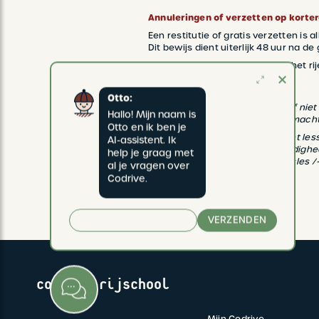
Annuleringen of verzetten op korte
Een restitutie of gratis verzetten is
Dit bewijs dient uiterlijk 48 uur na 
Bij annulering of verzetten van het 
Otto:
Onder andere het administratief niet 
Hallo! Mijn naam is 
wordt niet beschouwd als overmacht
Otto en ik ben je 
Rijschool Codrive heeft het recht les
AI-assistent. Ik 
van het voertuig, weersomstandighed
help je graag met 
van de leerling. Een vervangingsles /
al je vragen over 
Codrive.
VERZENDEN
CODRIVE rijschool
Mijn Codrive