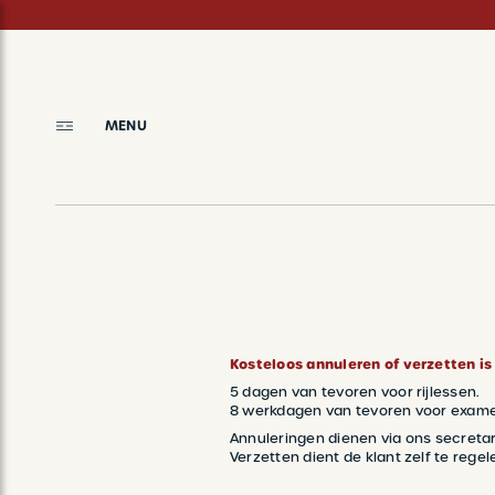
Skip
to
main
content
MENU
BREADCRUMB
Kosteloos annuleren of verzetten is
5 dagen van tevoren voor rijlessen.
8 werkdagen van tevoren voor exam
Annuleringen dienen via ons secreta
Verzetten dient de klant zelf te rege