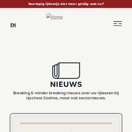
Skip
Voorlopig rijbewijs niet meer geldig: wat nu?
to
main
content
EN
NIEUWS
Breaking & minder breaking nieuws over uw rijlessen bij
rijschool Codrive, maar ook sectornieuws.