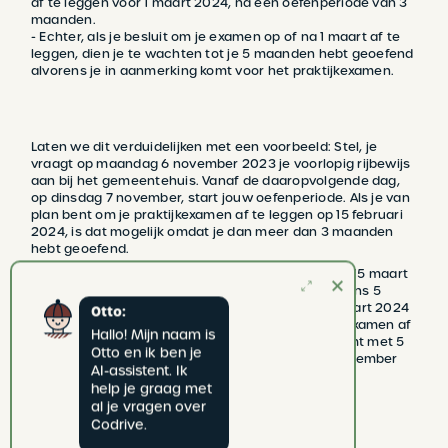
af te leggen vóór 1 maart 2024, na een oefenperiode van 3
maanden.
- Echter, als je besluit om je examen op of na 1 maart af te
leggen, dien je te wachten tot je 5 maanden hebt geoefend
alvorens je in aanmerking komt voor het praktijkexamen.
Laten we dit verduidelijken met een voorbeeld: Stel, je
vraagt op maandag 6 november 2023 je voorlopig rijbewijs
aan bij het gemeentehuis. Vanaf de daaropvolgende dag,
op dinsdag 7 november, start jouw oefenperiode. Als je van
plan bent om je praktijkexamen af te leggen op 15 februari
2024, is dat mogelijk omdat je dan meer dan 3 maanden
hebt geoefend.
Echter, als je jouw praktijkexamen wilt plannen op 15 maart
2024, is dat niet mogelijk. Je moet namelijk minstens 5
maanden hebben geoefend tegen die tijd. Na 1 maart 2024
Otto:
zou het vroegst mogelijke moment om je praktijkexamen af
Hallo! Mijn naam is 
te leggen dan op 7 april 2024 zijn, wat overeenkomt met 5
Otto en ik ben je 
maanden na de start van je oefenperiode op 7 november
AI-assistent. Ik 
2023.
help je graag met 
al je vragen over 
Codrive.
TERUG NAAR NIEUWS