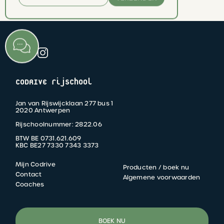
CODRIVE rijschool
Jan van Rijswijcklaan 277 bus 1
2020 Antwerpen
Rijschoolnummer: 2822.06
BTW BE 0731.621.609
KBC BE27 7330 7343 3373
Mijn Codrive
Producten / boek nu
FOOTER
Contact
Algemene voorwaarden
Coaches
MENU
BOEK NU