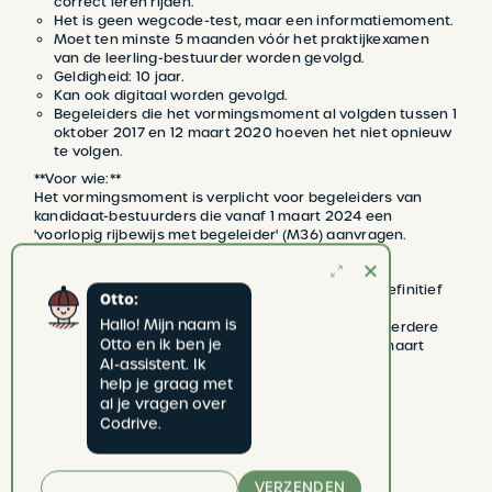
correct leren rijden.
Het is geen wegcode-test, maar een informatiemoment.
Moet ten minste 5 maanden vóór het praktijkexamen
van de leerling-bestuurder worden gevolgd.
Geldigheid: 10 jaar.
Kan ook digitaal worden gevolgd.
Begeleiders die het vormingsmoment al volgden tussen 1
oktober 2017 en 12 maart 2020 hoeven het niet opnieuw
te volgen.
**Voor wie:**
Het vormingsmoment is verplicht voor begeleiders van
kandidaat-bestuurders die vanaf 1 maart 2024 een
'voorlopig rijbewijs met begeleider' (M36) aanvragen.
**Belangrijk:**
De prijs van het vormingsmoment wordt later definitief
Otto:
vastgesteld.
Hallo! Mijn naam is 
Het initiatief wordt opnieuw ingevoerd na een eerdere
Otto en ik ben je 
verplichte periode tussen 1 oktober 2017 en 12 maart
AI-assistent. Ik 
2020.
help je graag met 
al je vragen over 
Codrive.
TERUG NAAR NIEUWS
VERZENDEN
vorig nieuwsbericht
volgend nieuwsbericht