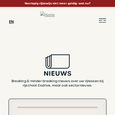
Skip
Voorlopig rijbewijs niet meer geldig: wat nu?
to
main
content
EN
NIEUWS
Breaking & minder breaking nieuws over uw rijlessen bij
rijschool Codrive, maar ook sectornieuws.